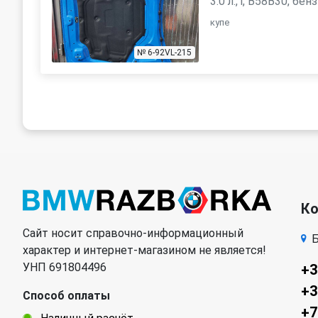
3.0 л., i, B58B30, бен
купе
№ 6-92VL-215
К
Сайт носит справочно-информационный
Б
характер и интернет-магазином не является!
УНП 691804496
+3
+3
Способ оплаты
+7