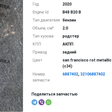
Год
2020
Engine Id
B48 B20 B
Тип двигателя
бензин
Объем, см³
2.0
Тип кузова
родстер
КПП
АКПП
Привод
задний
Цвет
san francisco rot metallic
(c34)
Номер
6887402
,
32106887402
запчасти
Поделиться запчастью