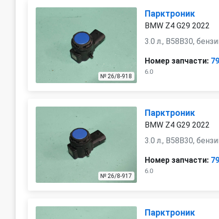
Парктроник
BMW Z4 G29 2022
3.0 л., B58B30, бенз
Номер запчасти:
7
6.0
№ 26/8-918
Парктроник
BMW Z4 G29 2022
3.0 л., B58B30, бенз
Номер запчасти:
7
6.0
№ 26/8-917
Парктроник