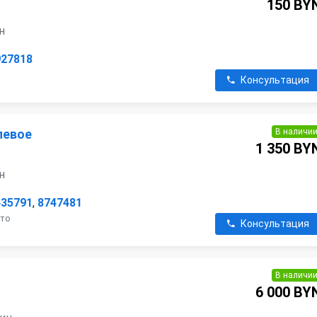
150 BY
ин
927818
Консультация
В наличи
левое
1 350 BY
ин
435791
,
8747481
ото
Консультация
В наличи
6 000 BY