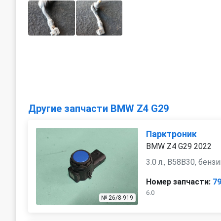
Другие запчасти BMW Z4 G29
Парктроник
BMW Z4 G29 2022
3.0 л., B58B30, бенз
Номер запчасти:
7
6.0
№ 26/8-919