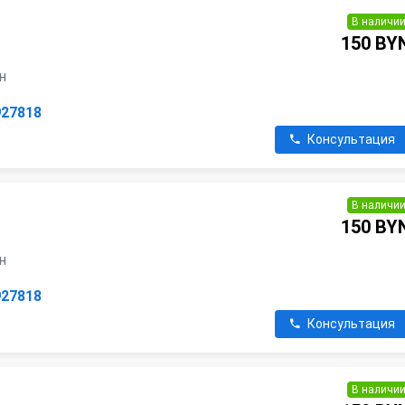
В наличи
150 BY
ин
927818
Консультация
В наличи
150 BY
ин
927818
Консультация
В наличи