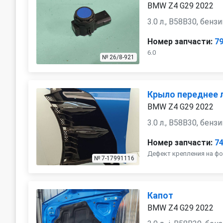
BMW Z4 G29 2022
3.0 л., B58B30, бенз
Номер запчасти:
7
6.0
№ 26/8-921
Крыло переднее 
BMW Z4 G29 2022
3.0 л., B58B30, бенз
Номер запчасти:
7
Дефект крепления на ф
№ 7-17991116
Капот
BMW Z4 G29 2022