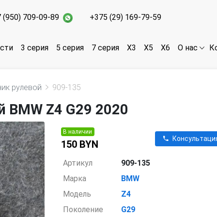
 (950) 709-09-89
+375 (29) 169-79-59
асти
3 серия
5 серия
7 серия
X3
X5
X6
К
О нас
ник рулевой
909-135
й BMW Z4 G29 2020
В наличии
Консультаци
150 BYN
Артикул
909-135
Марка
BMW
Модель
Z4
Поколение
G29