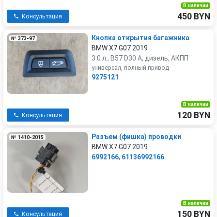
В наличии
450 BYN
Консультация
Кнопка открытия багажника
№ 373-97
BMW X7 G07 2019
3.0 л., B57 D30 A, дизель, АКПП
универсал, полный привод
9275121
В наличии
120 BYN
Консультация
Разъем (фишка) проводки
№ 1410-2015
BMW X7 G07 2019
6992166
,
61136992166
В наличии
150 BYN
Консультация