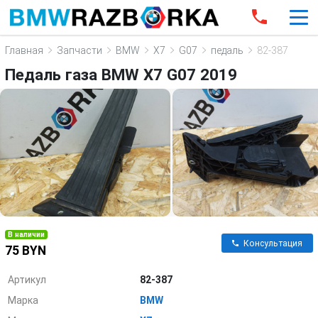
Главная
Запчасти
BMW
X7
G07
педаль
82-387
Педаль газа BMW X7 G07 2019
В наличии
Консультация
75 BYN
Артикул
82-387
Марка
BMW