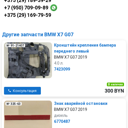
+375 (29) 189-39-29
+7 (950) 709-09-89
+375 (29) 169-79-59
Другие запчасти BMW X7 G07
Кронштейн крепления бампера
№ 91-21407
переднего левый
BMW X7 G07 2019
4.0 л.
7423099
В наличии
300 BYN
Консультация
Знак аварийной остановки
№ 325-63
BMW X7 G07 2019
дизель
6770487