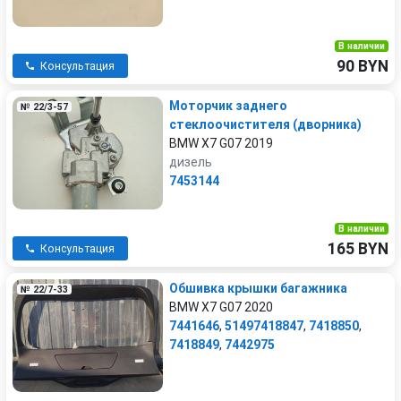
В наличии
90 BYN
Консультация
Моторчик заднего
№ 22/3-57
стеклоочистителя (дворника)
BMW X7 G07 2019
дизель
7453144
В наличии
165 BYN
Консультация
Обшивка крышки багажника
№ 22/7-33
BMW X7 G07 2020
7441646
,
51497418847
,
7418850
,
7418849
,
7442975