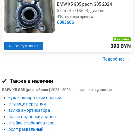
BMW X5 G05 рест. G05 2024
3.0 л., B57 D30 B, дизель
416, полный привод
6893686
В наличии
390 BYN
Консультация
Подробнее
Также в наличии
BMW X5 G05 [рестайлинг]
2023 - 2026 в разделе
«подвеска
»
кулак поворотный правый
ступица передняя
вилка амортизатора
балка подвески задняя
стойка стабилизатора
болт развальный