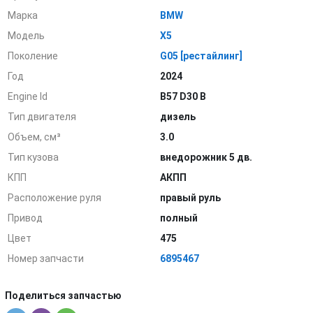
Марка
BMW
Модель
X5
Поколение
G05 [рестайлинг]
Год
2024
Engine Id
B57 D30 B
Тип двигателя
дизель
Объем, см³
3.0
Тип кузова
внедорожник 5 дв.
КПП
АКПП
Расположение руля
правый руль
Привод
полный
Цвет
475
Номер запчасти
6895467
Поделиться запчастью