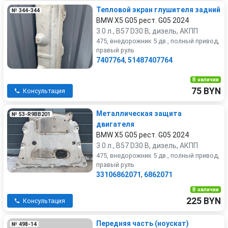
Тепловой экран глушителя задний
№ 344-344
BMW X5 G05 рест. G05 2024
3.0 л., B57 D30 B, дизель, АКПП
475, внедорожник 5 дв., полный привод,
правый руль
7407764
,
51487407764
В наличии
75 BYN
Консультация
Металлическая защита
№ 53-R9BB201
двигателя
BMW X5 G05 рест. G05 2024
3.0 л., B57 D30 B, дизель, АКПП
475, внедорожник 5 дв., полный привод,
правый руль
33106862071
,
6862071
В наличии
225 BYN
Консультация
Передняя часть (ноускат)
№ 498-14