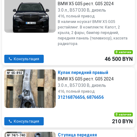
BMW X5 G05 рест. G05 2024
3.0 л., B57 D30 B, дизель
416, полный привод
В наличии ноускат BMW X5 G05
рестайлинг. В комплекте: Капот, 2
крыла, 2 фары, бампер передний,
передняя панель (телевизор), кассета
радиатора.
В наличии
46 500 BYN
Консультация
Кулак передний правый
№ 65-892
BMW X5 G05 рест. G05 2024
3.0 л., B57 D30 B, дизель
416, полный привод
31216876656
,
6876656
В наличии
210 BYN
Консультация
Ступица передняя
№ 74/1-740