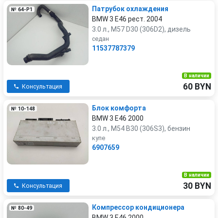
Патрубок охлаждения
№ 64-P1
BMW 3 E46 рест. 2004
3.0 л., M57 D30 (306D2), дизель
седан
11537787379
В наличии
60 BYN
Консультация
Блок комфорта
№ 10-148
BMW 3 E46 2000
3.0 л., M54 B30 (306S3), бензин
купе
6907659
В наличии
30 BYN
Консультация
Компрессор кондиционера
№ 80-49
BMW 3 E46 2000