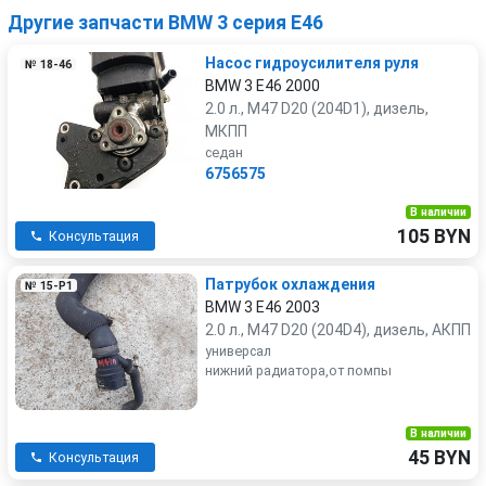
Другие запчасти BMW 3 серия E46
Насос гидроусилителя руля
№ 18-46
BMW 3 E46 2000
2.0 л., M47 D20 (204D1), дизель,
МКПП
седан
6756575
В наличии
105 BYN
Консультация
Патрубок охлаждения
№ 15-P1
BMW 3 E46 2003
2.0 л., M47 D20 (204D4), дизель, АКПП
универсал
нижний радиатора,от помпы
В наличии
45 BYN
Консультация