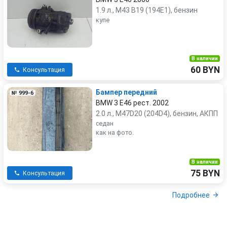
1.9 л., M43 B19 (194E1), бензин
купе
В наличии
60 BYN
Консультация
Бампер передний
№ 999-6
BMW 3 E46 рест. 2002
2.0 л., M47D20 (204D4), бензин, АКПП
седан
как на фото.
В наличии
75 BYN
Консультация
Подробнее