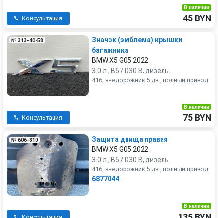
В наличии
45 BYN
Консультация
Значок (эмблема) крышки
№ 313-40-58
багажника
BMW X5 G05 2022
3.0 л., B57 D30 B, дизель
416, внедорожник 5 дв., полный привод
В наличии
75 BYN
Консультация
Защита днища правая
№ 606-810
BMW X5 G05 2022
3.0 л., B57 D30 B, дизель
416, внедорожник 5 дв., полный привод
6877044
В наличии
135 BYN
Консультация