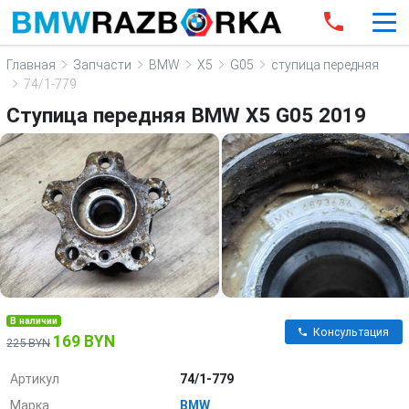
Главная
Запчасти
BMW
X5
G05
ступица передняя
74/1-779
Ступица передняя BMW X5 G05 2019
В наличии
Консультация
169 BYN
225 BYN
Артикул
74/1-779
Марка
BMW