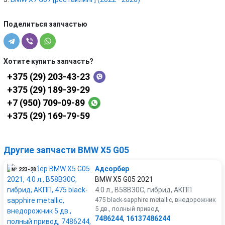
Поделиться запчастью
Хотите купить запчасть?
+375 (29) 203-43-23
+375 (29) 189-39-29
+7 (950) 709-09-89
+375 (29) 169-79-59
Другие запчасти BMW X5 G05
Адсорбер
№ 223-28
BMW X5 G05 2021
4.0 л., B58B30C, гибрид, АКПП
475 black-sapphire metallic, внедорожник
5 дв., полный привод
7486244
,
16137486244