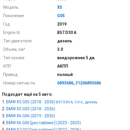
Модель
X5
Поколение
G05
Год
2019
Engine Id
B57 D30 A
Тип двигателя
дизель
Объем, см³
3.0
Тип кузова
внедорожник 5 дв.
КПП
АКПП
Привод
полный
Номер запчасти
6893686
,
31206893686
Подходит ещё на 5 авто:
BMW X5 G05 (2018 - 2026)
B57 D30 A, 3.0 л., дизель
BMW X5 G05 (2018 - 2026)
BMW X6 G06 (2019 - 2026)
BMW X6 G06 [рестайлинг] (2023 - 2025)
BMW X7 G07 [рестайлинг] (2022 - 2026)