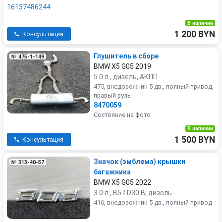
В наличии
1 200 BYN
Консультация
Глушитель в сборе
№ 475-1-149
BMW X5 G05 2019
5.0 л., дизель, АКПП
475, внедорожник 5 дв., полный привод,
правый руль
8470059
Состояние на фото
В наличии
1 500 BYN
Консультация
Значок (эмблема) крышки
№ 313-40-57
багажника
BMW X5 G05 2022
3.0 л., B57 D30 B, дизель
416, внедорожник 5 дв., полный привод