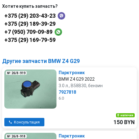
Хотите купить запчасть?
+375 (29) 203-43-23
+375 (29) 189-39-29
+7 (950) 709-09-89
+375 (29) 169-79-59
Другие запчасти BMW Z4 G29
Парктроник
№ 26/8-919
BMW Z4 G29 2022
3.0 л., B58B30, бензин
7927818
6.0
В наличии
150 BYN
Консультация
Парктроник
№ 26/8-918