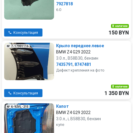
7927818
6.0
В наличии
150 BYN
Консультация
Крыло переднее левое
№ 7-17991116
BMW Z4 G29 2022
3.0 л., B58B30, бензин
7435791
,
8747481
Дефект крепления на фото
В наличии
1 350 BYN
Консультация
Капот
№ 6-92VL-215
BMW Z4 G29 2022
3.0 л., i, B58B30, бензин
купе