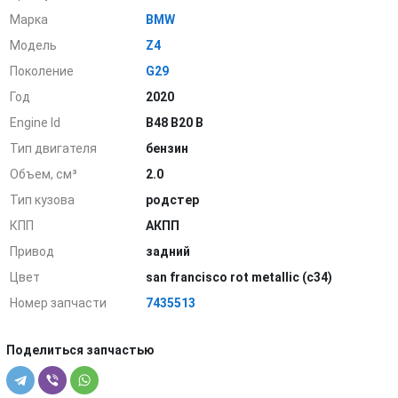
Марка
BMW
Модель
Z4
Поколение
G29
Год
2020
Engine Id
B48 B20 B
Тип двигателя
бензин
Объем, см³
2.0
Тип кузова
родстер
КПП
АКПП
Привод
задний
Цвет
san francisco rot metallic (c34)
Номер запчасти
7435513
Поделиться запчастью