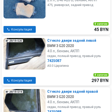
2.0 л., B48 A20 B, бензин, АКПП
475, универсал, задний привод
В наличии
45 BYN
Консультация
Стекло двери задней левой
№ 29/19-520
BMW 3 G20 2020
4.0 л., бензин, АКПП
седан, полный привод, правый руль
7425087
AS-3 Царапина
В наличии
297 BYN
Консультация
Стекло двери задней правой
№ 29/19-519
BMW 3 G20 2020
4.0 л., бензин, АКПП
седан, полный привод, правый руль
7425088