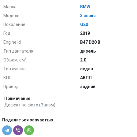
Марка
BMW
Модель
3 серия
Поколение
G20
Год
2019
Engine Id
B47 D20 B
Тип двигателя
дизель
Объем, см³
2.0
Тип кузова
седан
КПП
АКПП
Привод
задний
Примечание
Дефект на фото.(Залом)
Поделиться запчастью