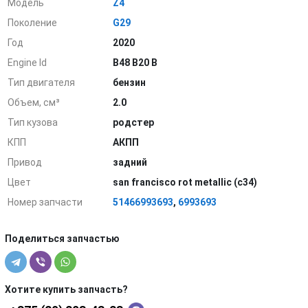
Модель
Z4
Поколение
G29
Год
2020
Engine Id
B48 B20 B
Тип двигателя
бензин
Объем, см³
2.0
Тип кузова
родстер
КПП
АКПП
Привод
задний
Цвет
san francisco rot metallic (c34)
Номер запчасти
51466993693
,
6993693
Поделиться запчастью
Хотите купить запчасть?