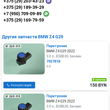
+375 (29) 203-43-23
+375 (29) 189-39-29
+7 (950) 709-09-89
+375 (29) 169-79-59
Другие запчасти BMW Z4 G29
Парктроник
№ 26/8-919
BMW Z4 G29 2022
3.0 л., B58B30, бензин
7927818
6.0
В наличии
150 BYN
Консультация
Парктроник
№ 26/8-918
BMW Z4 G29 2022
3.0 л., B58B30, бензин