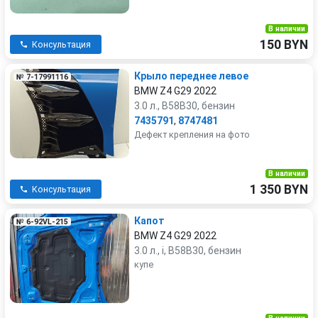
В наличии
150 BYN
Консультация
Крыло переднее левое
№ 7-17991116
BMW Z4 G29 2022
3.0 л., B58B30, бензин
7435791
,
8747481
Дефект крепления на фото
В наличии
1 350 BYN
Консультация
Капот
№ 6-92VL-215
BMW Z4 G29 2022
3.0 л., i, B58B30, бензин
купе