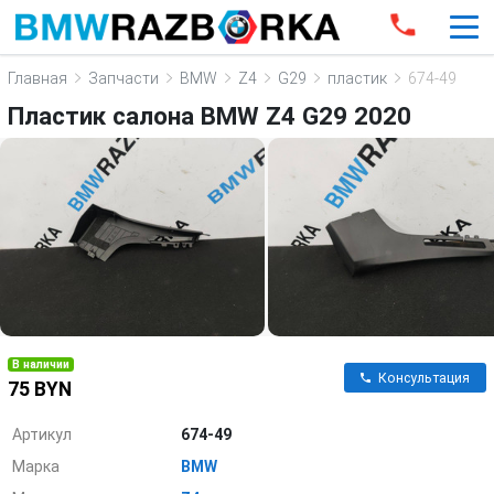
Главная
Запчасти
BMW
Z4
G29
пластик
674-49
Пластик салона BMW Z4 G29 2020
В наличии
Консультация
75 BYN
Артикул
674-49
Марка
BMW