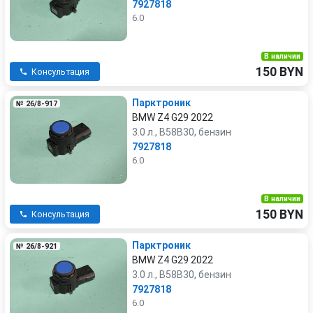
7927818
6.0
В наличии
150 BYN
Консультация
Парктроник
№ 26/8-917
BMW Z4 G29 2022
3.0 л., B58B30, бензин
7927818
6.0
В наличии
150 BYN
Консультация
Парктроник
№ 26/8-921
BMW Z4 G29 2022
3.0 л., B58B30, бензин
7927818
6.0