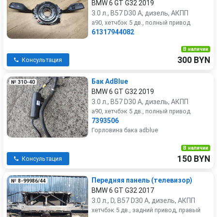
BMW 6 GT G32 2019
3.0 л., B57 D30 A, дизель, АКПП
a90, хетчбэк 5 дв., полный привод
61317944082
В наличии
300 BYN
Консультация
Бак AdBlue
№ 310-40
BMW 6 GT G32 2019
3.0 л., B57 D30 A, дизель, АКПП
a90, хетчбэк 5 дв., полный привод
7393506
Горловина бака adblue
В наличии
150 BYN
Консультация
Передняя панель (телевизор)
№ 8-99986/44
BMW 6 GT G32 2017
3.0 л., D, B57 D30 A, дизель, АКПП
хетчбэк 5 дв., задний привод, правый