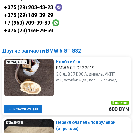
+375 (29) 203-43-23
+375 (29) 189-39-29
+7 (950) 709-09-89
+375 (29) 169-79-59
Другие запчасти BMW 6 GT G32
Колба в бак
№ 241/4-107
BMW 6 GT G32 2019
3.0 л., B57 D30 A, дизель, АКПП
a90, хетчбэк 5 дв., полный привод
В наличии
600 BYN
Консультация
Переключатель подрулевой
№ 78-341
(стрекоза)