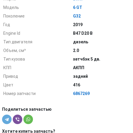
Модель
6 GT
Поколение
G32
Год
2019
Engine Id
B47 D20 B
Тип двигателя
дизель
Объем, см³
2.0
Тип кузова
хетчбэк 5 дв.
КПП
АКПП
Привод
задний
Цвет
416
Номер запчасти
6867269
Поделиться запчастью
Хотите купить запчасть?