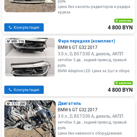
руль
Цена без кассеты радиаторов и радара
круиза.
В наличии
4 800 BYN
Консультация
Фара передняя (комплект)
№ 688-116
BMW 6 GT G32 2017
3.0 л., D, B57 D30 A, дизель, АКПП
хетчбэк 5 дв., задний привод, правый
руль
BMW Adaptive LED. Цена за 2шт в сборе.
В наличии
4 800 BYN
Консультация
Двигатель
№ 17/1-200
BMW 6 GT G32 2017
3.0 л., D, B57 D30 A, дизель, АКПП
хетчбэк 5 дв., задний привод, правый
руль
Цена без навесного оборудования.