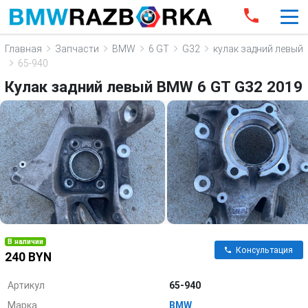
Главная
Запчасти
BMW
6 GT
G32
кулак задний левый
65-940
Кулак задний левый BMW 6 GT G32 2019
В наличии
Консультация
240 BYN
Артикул
65-940
Марка
BMW