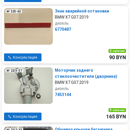
Знак аварийной остановки
№ 325-63
BMW X7 G07 2019
дизель
6770487
В наличии
90 BYN
Консультация
Моторчик заднего
№ 22/3-57
стеклоочистителя (дворника)
BMW X7 G07 2019
дизель
7453144
В наличии
165 BYN
Консультация
Обшивка крышки багажника
№ 22/7-33