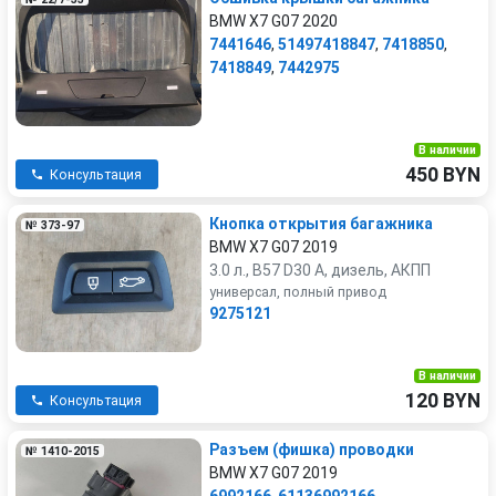
BMW X7 G07 2020
7441646
,
51497418847
,
7418850
,
7418849
,
7442975
В наличии
450 BYN
Консультация
Кнопка открытия багажника
№ 373-97
BMW X7 G07 2019
3.0 л., B57 D30 A, дизель, АКПП
универсал, полный привод
9275121
В наличии
120 BYN
Консультация
Разъем (фишка) проводки
№ 1410-2015
BMW X7 G07 2019