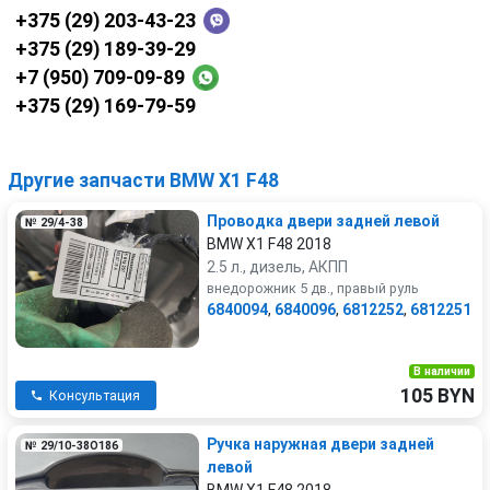
+375 (29) 203-43-23
+375 (29) 189-39-29
+7 (950) 709-09-89
+375 (29) 169-79-59
Другие запчасти BMW X1 F48
Проводка двери задней левой
№ 29/4-38
BMW X1 F48 2018
2.5 л., дизель, АКПП
внедорожник 5 дв., правый руль
6840094
,
6840096
,
6812252
,
6812251
В наличии
105 BYN
Консультация
Ручка наружная двери задней
№ 29/10-38О186
левой