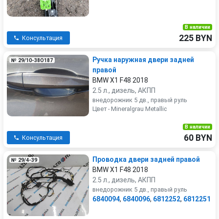
В наличии
225 BYN
Консультация
Ручка наружная двери задней
№ 29/10-38О187
правой
BMW X1 F48 2018
2.5 л., дизель, АКПП
внедорожник 5 дв., правый руль
Цвет - Mineralgrau Metallic
В наличии
60 BYN
Консультация
Проводка двери задней правой
№ 29/4-39
BMW X1 F48 2018
2.5 л., дизель, АКПП
внедорожник 5 дв., правый руль
6840094
,
6840096
,
6812252
,
6812251