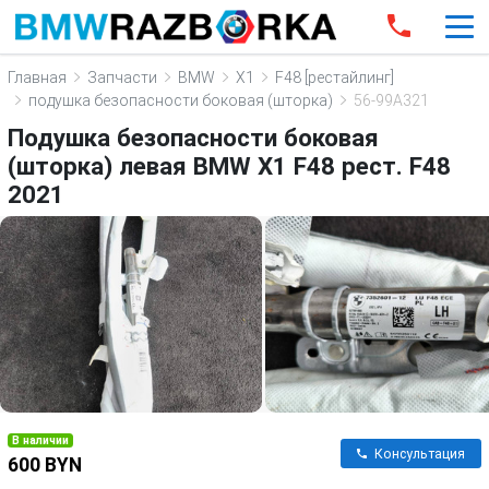
Главная
Запчасти
BMW
X1
F48 [рестайлинг]
подушка безопасности боковая (шторка)
56-99A321
Подушка безопасности боковая
(шторка) левая BMW X1 F48 рест. F48
2021
В наличии
Консультация
600 BYN