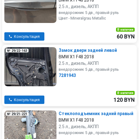
BMW X1 F48 2018
2.5 л., дизель, АКПП
внедорожник 5 дв., правый руль
Цвет - Mineralgrau Metallic
В наличии
60 BYN
Консультация
Замок двери задней левой
№ 29/22-163
BMW X1 F48 2018
2.5 л., дизель, АКПП
внедорожник 5 дв., правый руль
7281943
В наличии
120 BYN
Консультация
Стеклоподъемник задний правый
№ 29/21-221
BMW X1 F48 2018
2.5 л., дизель, АКПП
внедорожник 5 дв., правый руль