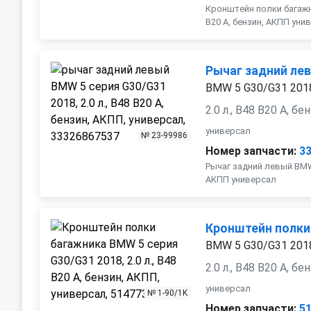
Кронштейн полки багажни
B20 A, бензин, АКПП уни
Рычаг задний ле
BMW 5 G30/G31 201
2.0 л., B48 B20 A, б
универсал
№ 23-99986
Номер запчасти:
3
Рычаг задний левый BMW 5
АКПП универсал
Кронштейн полки
BMW 5 G30/G31 201
2.0 л., B48 B20 A, б
универсал
№ 1-90/1K
Номер запчасти:
5