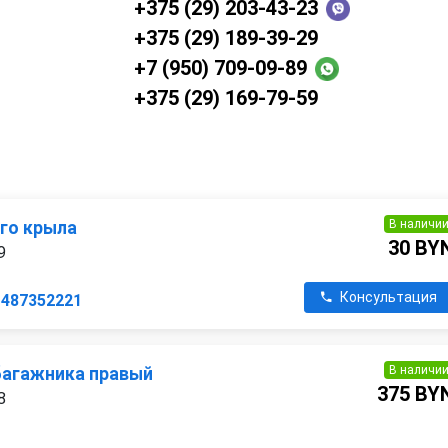
+375 (29) 203-43-23
+375 (29) 189-39-29
+7 (950) 709-09-89
+375 (29) 169-79-59
В наличи
го крыла
30 BY
9
Консультация
1487352221
В наличи
багажника правый
375 BY
8