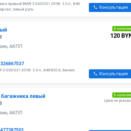
ка правый BMW 5 G30/G31 2018г. 2.0 л., B48
Консультация
версал, левый руль
В наличи
вый
120 BY
8
ензин, АКПП
3326867537
 G30/G31 2018г. 2.0 л., B48 B20 A, бензин,
Консультация
В наличи
 багажника левый
Цена не указан
8
ензин, АКПП
1477387501