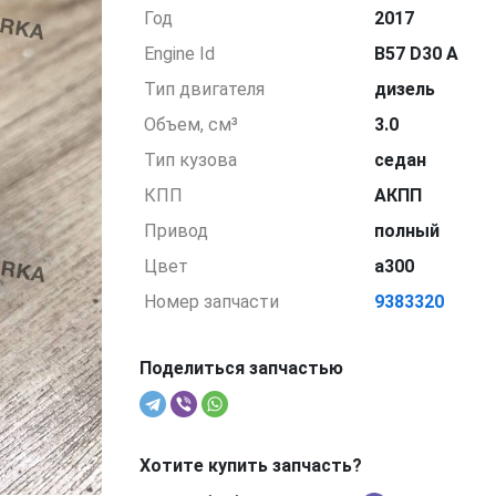
Год
2017
Engine Id
B57 D30 A
Тип двигателя
дизель
Объем, см³
3.0
Тип кузова
седан
КПП
АКПП
Привод
полный
Цвет
a300
Номер запчасти
9383320
Поделиться запчастью
Хотите купить запчасть?