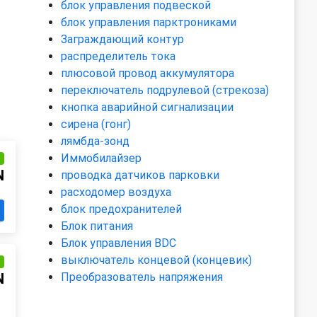
блок управления подвеской
блок управления парктрониками
Заграждающий контур
распределитель тока
плюсовой провод аккумулятора
переключатель подрулевой (стрекоза)
кнопка аварийной сигнализации
сирена (гонг)
лямбда-зонд
Иммобилайзер
и
N
проводка датчиков парковки
расходомер воздуха
блок предохранителей
Блок питания
Блок управления BDC
выключатель концевой (концевик)
и
N
Преобразователь напряжения