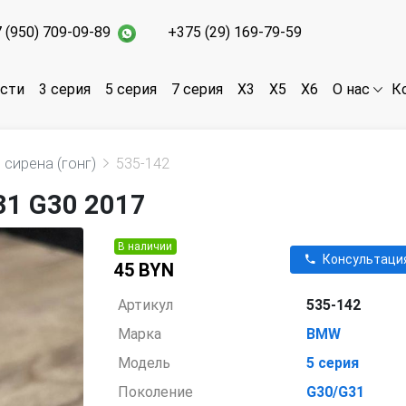
 (950) 709-09-89
+375 (29) 169-79-59
асти
3 серия
5 серия
7 серия
X3
X5
X6
К
О нас
сирена (гонг)
535-142
31 G30 2017
В наличии
Консультаци
45 BYN
Артикул
535-142
Марка
BMW
Модель
5 серия
Поколение
G30/G31