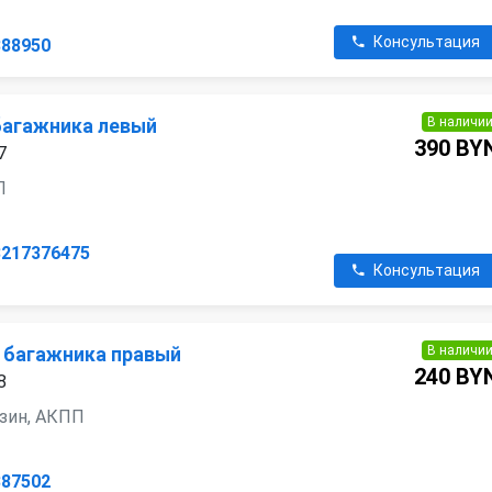
Консультация
388950
В наличи
багажника левый
390 BY
7
П
3217376475
Консультация
В наличи
 багажника правый
240 BY
8
ензин, АКПП
387502