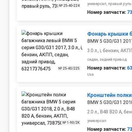
универсал, правый руль
№ 25-40-224
Номер запчасти:
7
Фонарь крышки 
BMW 5 G30/G31 201
3.0 л., i, бензин, АКП
седан, задний привод
Номер запчасти:
6
№ 25-40/225
Usa
Кронштейн полки
BMW 5 G30/G31 201
2.0 л., B48 B20 A, б
универсал
№ 1-90/2K
Номер запчасти:
7