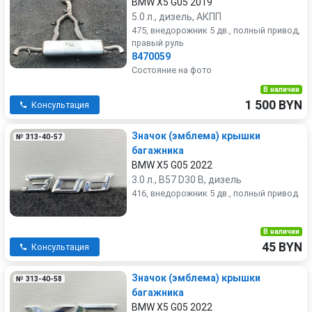
BMW X5 G05 2019
5.0 л., дизель, АКПП
475, внедорожник 5 дв., полный привод,
правый руль
8470059
Состояние на фото
В наличии
1 500 BYN
Консультация
Значок (эмблема) крышки
№ 313-40-57
багажника
BMW X5 G05 2022
3.0 л., B57 D30 B, дизель
416, внедорожник 5 дв., полный привод
В наличии
45 BYN
Консультация
Значок (эмблема) крышки
№ 313-40-58
багажника
BMW X5 G05 2022