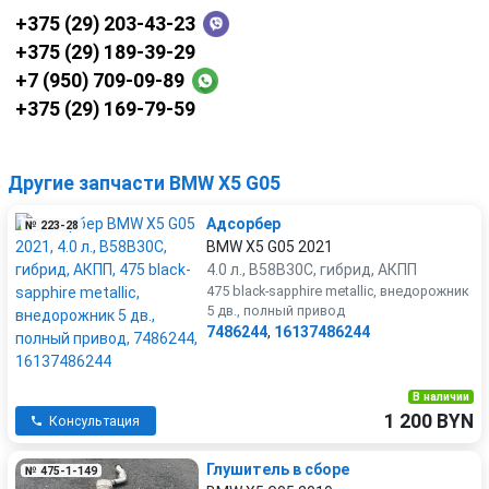
+375 (29) 203-43-23
+375 (29) 189-39-29
+7 (950) 709-09-89
+375 (29) 169-79-59
Другие запчасти BMW X5 G05
Адсорбер
№ 223-28
BMW X5 G05 2021
4.0 л., B58B30C, гибрид, АКПП
475 black-sapphire metallic, внедорожник
5 дв., полный привод
7486244
,
16137486244
В наличии
1 200 BYN
Консультация
Глушитель в сборе
№ 475-1-149