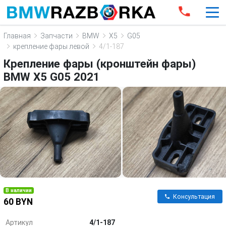
Главная
Запчасти
BMW
X5
G05
крепление фары левой
4/1-187
Крепление фары (кронштейн фары)
BMW X5 G05 2021
В наличии
Консультация
60 BYN
Артикул
4/1-187