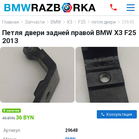
Главная
Запчасти
BMW
X3
F25
петля двери
29648
Петля двери задней правой BMW X3 F25
2013
В наличии
Консультация
36 BYN
45 BYN
Артикул
29648