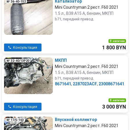
Катализатор
№ 36-40-152
Mini Countryman 2 рест. F60 2021
1.5 л., B38 A15 A, бензин, МКПП
b71, передний привод
В наличии
1 800 BYN
Консультация
МКПП
№ 32-40/13P20
Mini Countryman 2 рест. F60 2021
1.5 л., B38 A15 A, бензин, МКПП
b71, передний привод
8671641
,
2287023ACF
,
23008671641
В наличии
3 000 BYN
Консультация
Впускной коллектор
№ 17/5-163
Mini Countryman 2 рест. F60 2021