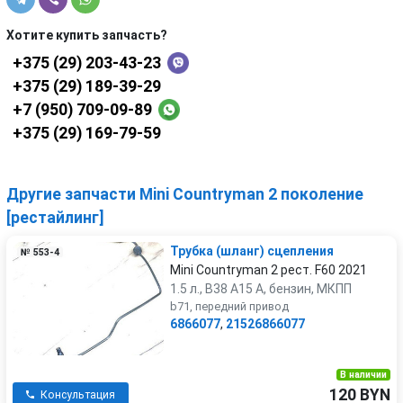
Хотите купить запчасть?
+375 (29) 203-43-23
+375 (29) 189-39-29
+7 (950) 709-09-89
+375 (29) 169-79-59
Другие запчасти Mini Countryman 2 поколение
[рестайлинг]
Трубка (шланг) сцепления
№ 553-4
Mini Countryman 2 рест. F60 2021
1.5 л., B38 A15 A, бензин, МКПП
b71, передний привод
6866077
,
21526866077
В наличии
120 BYN
Консультация