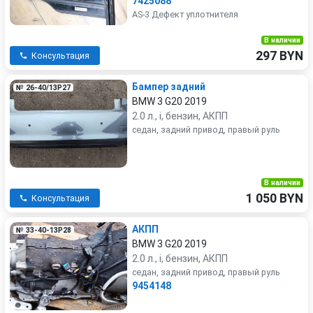
7425088
AS-3 Дефект уплотнителя
В наличии
297 BYN
Консультация
Бампер задний
№ 26-40/13P27
BMW 3 G20 2019
2.0 л., i, бензин, АКПП
седан, задний привод, правый руль
В наличии
1 050 BYN
Консультация
АКПП
№ 33-40-13P28
BMW 3 G20 2019
2.0 л., i, бензин, АКПП
седан, задний привод, правый руль
9454148