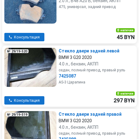
2.0 л., B48 A20 B, бензин, АКПП
475, универсал, задний привод
В наличии
45 BYN
Консультация
Стекло двери задней левой
№ 29/19-520
BMW 3 G20 2020
4.0 л., бензин, АКПП
седан, полный привод, правый руль
7425087
AS-3 Царапина
В наличии
297 BYN
Консультация
Стекло двери задней правой
№ 29/19-519
BMW 3 G20 2020
4.0 л., бензин, АКПП
седан, полный привод, правый руль