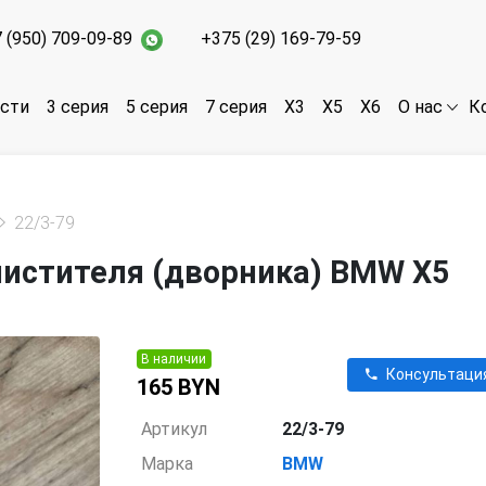
 (950) 709-09-89
+375 (29) 169-79-59
асти
3 серия
5 серия
7 серия
X3
X5
X6
К
О нас
22/3-79
чистителя (дворника) BMW X5
В наличии
Консультаци
165 BYN
Артикул
22/3-79
Марка
BMW