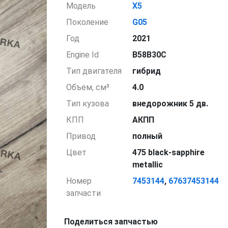
Модель
X5
Поколение
G05
Год
2021
Engine Id
B58B30C
Тип двигателя
гибрид
Объем, см³
4.0
Тип кузова
внедорожник 5 дв.
КПП
АКПП
Привод
полный
Цвет
475 black-sapphire
metallic
Номер
7453144
,
67637453144
запчасти
Поделиться запчастью