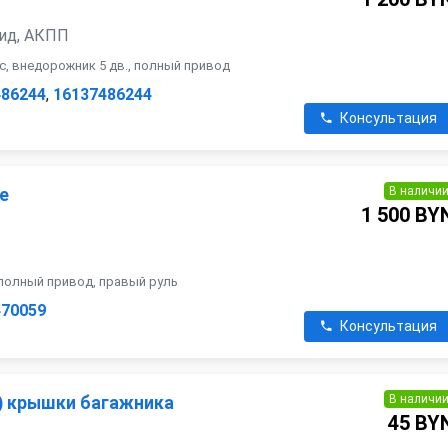
брид, АКПП
lic, внедорожник 5 дв., полный привод
486244
,
16137486244
Консультация
В наличи
е
1 500 BY
, полный привод, правый руль
470059
Консультация
В наличи
) крышки багажника
45 BY