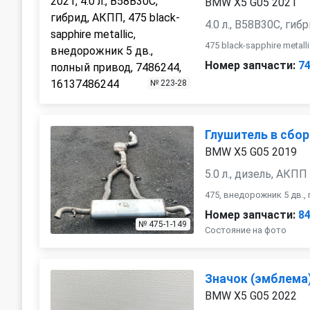
BMW X5 G05 2021
4.0 л., B58B30C, ги
475 black-sapphire metal
Номер запчасти:
7
№ 223-28
Глушитель в сбор
BMW X5 G05 2019
5.0 л., дизель, АКПП
475, внедорожник 5 дв.
Номер запчасти:
8
№ 475-1-149
Состояние на фото
Значок (эмблема
BMW X5 G05 2022