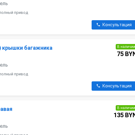
зель
, полный привод
Консультация
В наличи
) крышки багажника
75 BY
зель
, полный привод
Консультация
В наличи
равая
135 BY
зель