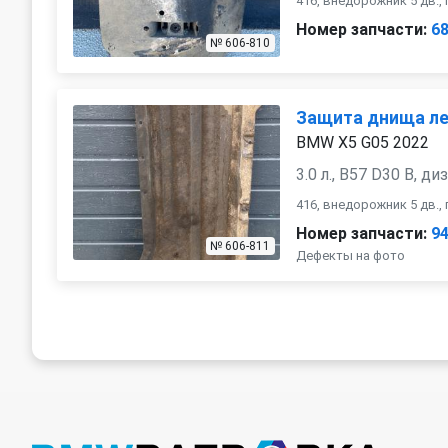
416, внедорожник 5 дв.
Номер запчасти:
6
№ 606-810
Защита днища л
BMW X5 G05 2022
3.0 л., B57 D30 B, ди
416, внедорожник 5 дв.
Номер запчасти:
9
№ 606-811
Дефекты на фото