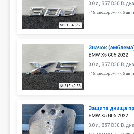
3.0 л., B57 D30 B, ди
416, внедорожник 5 дв.
№ 313-40-57
Значок (эмблема
BMW X5 G05 2022
3.0 л., B57 D30 B, ди
416, внедорожник 5 дв.
№ 313-40-58
Защита днища п
BMW X5 G05 2022
3.0 л., B57 D30 B, ди