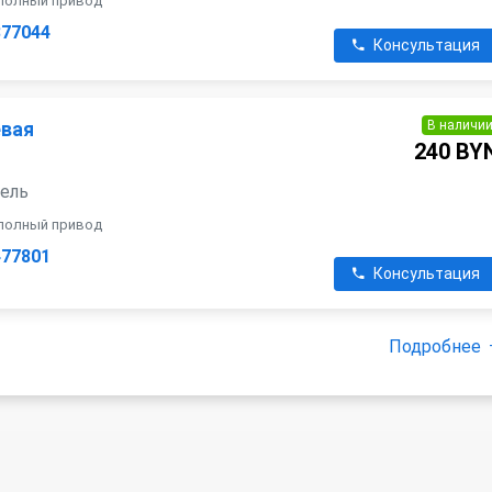
, полный привод
877044
Консультация
В наличи
евая
240 BY
зель
, полный привод
477801
Консультация
Подробнее