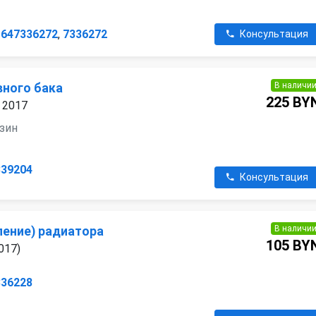
1647336272
,
7336272
Консультация
В наличи
вного бака
225 BY
2 2017
нзин
339204
Консультация
В наличи
ление) радиатора
105 BY
017)
336228