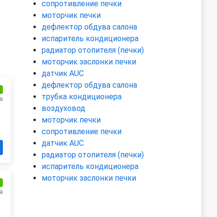
сопротивление печки
моторчик печки
дефлектор обдува салона
испаритель кондиционера
радиатор отопителя (печки)
моторчик заслонки печки
датчик AUC
дефлектор обдува салона
и
трубка кондиционера
а
воздуховод
моторчик печки
сопротивление печки
датчик AUC
радиатор отопителя (печки)
испаритель кондиционера
моторчик заслонки печки
и
а