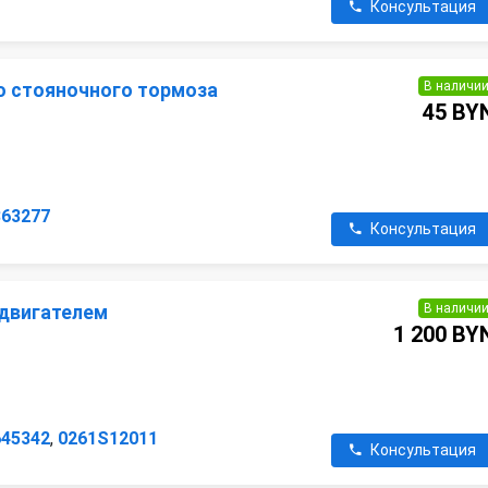
Консультация
В наличи
о стояночного тормоза
45 BY
863277
Консультация
В наличи
 двигателем
1 200 BY
645342
,
0261S12011
Консультация