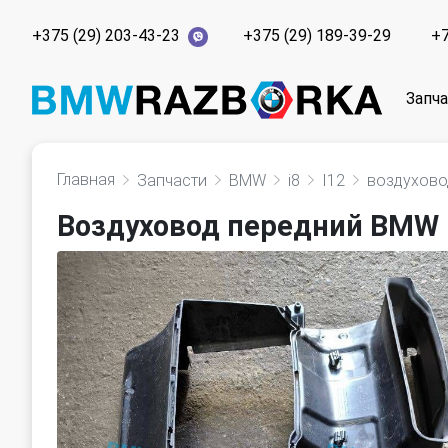
+375 (29) 203-43-23
+375 (29) 189-39-29
+7
Запч
Главная
Запчасти
BMW
i8
I12
воздухово
Воздуховод передний BMW i