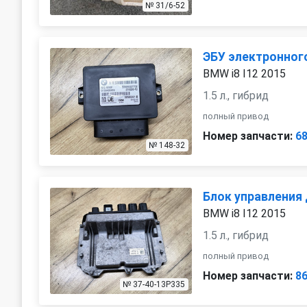
№ 31/6-52
ЭБУ электронног
BMW i8 I12 2015
1.5 л., гибрид
полный привод
Номер запчасти:
6
№ 148-32
Блок управления
BMW i8 I12 2015
1.5 л., гибрид
полный привод
Номер запчасти:
8
№ 37-40-13P335