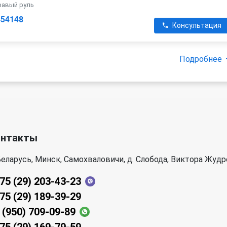
правый руль
454148
Консультация
Подробнее
онтакты
еларусь, Минск, Самохваловичи, д. Слобода, Виктора Жудр
75 (29) 203-43-23
75 (29) 189-39-29
 (950) 709-09-89
75 (29) 169-79-59