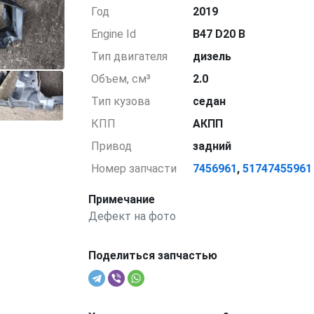
Год
2019
Engine Id
B47 D20 B
Тип двигателя
дизель
Объем, см³
2.0
Тип кузова
седан
КПП
АКПП
Привод
задний
Номер запчасти
7456961
,
51747455961
Примечание
Дефект на фото
Поделиться запчастью