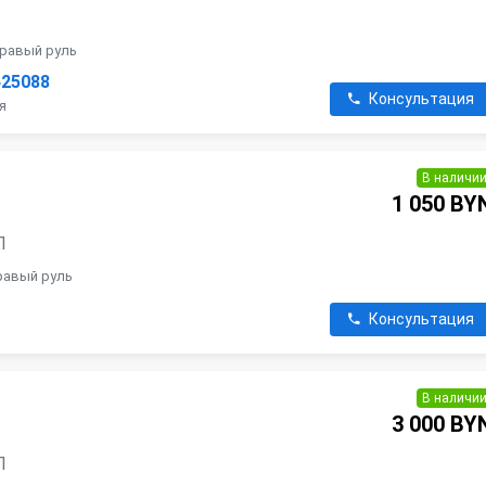
правый руль
425088
Консультация
я
В наличи
1 050 BY
П
правый руль
Консультация
В наличи
3 000 BY
П