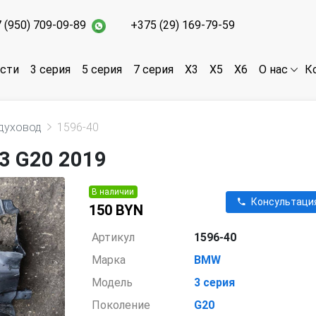
 (950) 709-09-89
+375 (29) 169-79-59
асти
3 серия
5 серия
7 серия
X3
X5
X6
К
О нас
духовод
1596-40
3 G20 2019
В наличии
Консультаци
150 BYN
Артикул
1596-40
Марка
BMW
Модель
3 серия
Поколение
G20