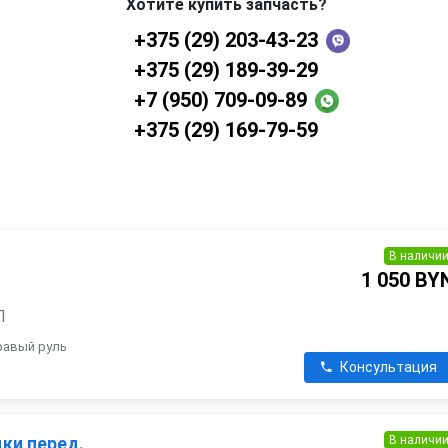
Хотите купить запчасть?
+375 (29) 203-43-23
+375 (29) 189-39-29
+7 (950) 709-09-89
+375 (29) 169-79-59
В наличи
1 050 BY
П
правый руль
Консультация
В наличи
ки перед.