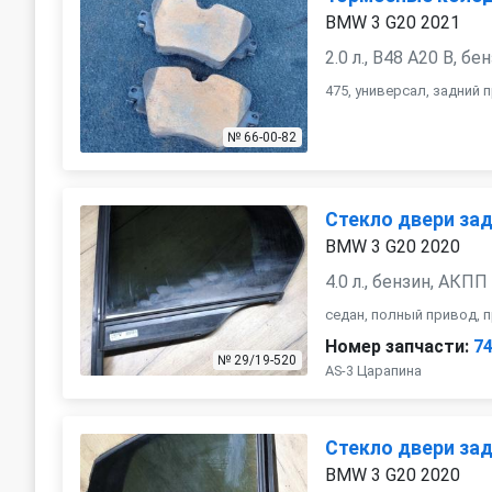
BMW 3 G20 2021
2.0 л., B48 A20 B, б
475, универсал, задний 
№ 66-00-82
Стекло двери за
BMW 3 G20 2020
4.0 л., бензин, АКПП
седан, полный привод, 
Номер запчасти:
7
№ 29/19-520
AS-3 Царапина
Стекло двери за
BMW 3 G20 2020