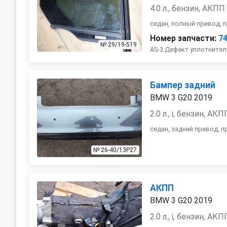
4.0 л., бензин, АКПП
седан, полный привод, 
Номер запчасти:
7
№ 29/19-519
AS-3 Дефект уплотнител
Бампер задний
BMW 3 G20 2019
2.0 л., i, бензин, АКП
седан, задний привод, 
№ 26-40/13P27
АКПП
BMW 3 G20 2019
2.0 л., i, бензин, АКП