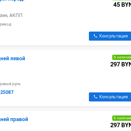
45 BY
ензин, АКПП
привод
Консультация
В наличи
дней левой
297 BY
правый руль
425087
Консультация
В наличи
дней правой
297 BY