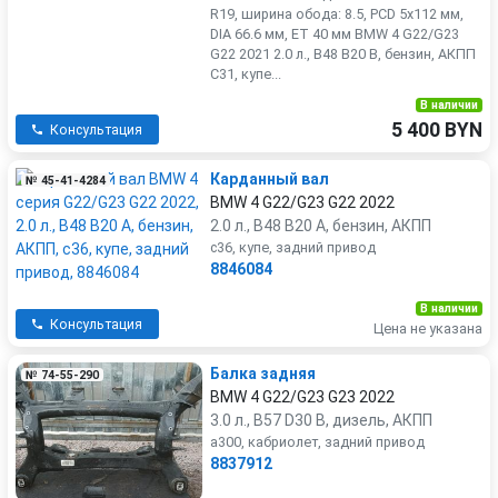
R19, ширина обода: 8.5, PCD 5x112 мм,
DIA 66.6 мм, ET 40 мм BMW 4 G22/G23
G22 2021 2.0 л., B48 B20 B, бензин, АКПП
C31, купе...
В наличии
5 400 BYN
Консультация
Карданный вал
№ 45-41-4284
BMW 4 G22/G23 G22 2022
2.0 л., B48 B20 A, бензин, АКПП
c36, купе, задний привод
8846084
В наличии
Консультация
Цена не указана
Балка задняя
№ 74-55-290
BMW 4 G22/G23 G23 2022
3.0 л., B57 D30 B, дизель, АКПП
a300, кабриолет, задний привод
8837912