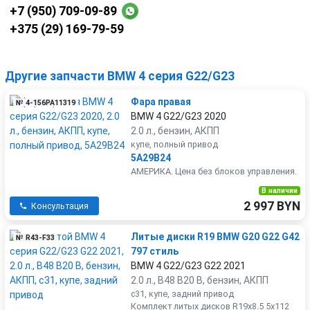
+7 (950) 709-09-89
+375 (29) 169-79-59
Другие запчасти BMW 4 серия G22/G23
Фара правая
№ 4-156PA11319
BMW 4 G22/G23 2020
2.0 л., бензин, АКПП
купе, полный привод
5A29B24
АМЕРИКА. Цена без блоков управления.
В наличии
2 997 BYN
Консультация
Литые диски R19 BMW G20 G22 G42
№ R43-F33
797 стиль
BMW 4 G22/G23 G22 2021
2.0 л., B48 B20 B, бензин, АКПП
c31, купе, задний привод
Комплект литых дисков R19x8.5 5x112