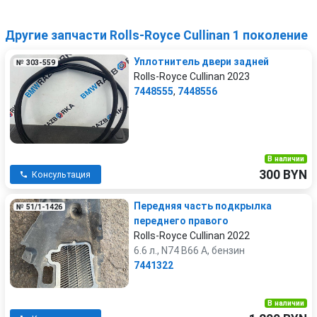
Другие запчасти Rolls-Royce Cullinan 1 поколение
Уплотнитель двери задней
№ 303-559
Rolls-Royce Cullinan 2023
7448555
,
7448556
В наличии
300 BYN
Консультация
Передняя часть подкрылка
№ 51/1-1426
переднего правого
Rolls-Royce Cullinan 2022
6.6 л., N74 B66 A, бензин
7441322
В наличии