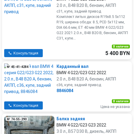
2.0 л., B48 B20 B, бензин, АКПП
c31, купе, задний привод
Комплект литых дисков R19x8.5 5x112
R19, ширина обода: 8.5, PCD 5x112 мм,
DIA 66.6 мм, ET 40 мм BMW 4 G22/G23
G22 2021 2.0 л., B48 B20 B, бензин, АКПП
C31, купе...
В наличии
5 400 BYN
Консультация
Карданный вал
№ 45-41-4284
BMW 4 G22/G23 G22 2022
2.0 л., B48 B20 A, бензин, АКПП
c36, купе, задний привод
8846084
В наличии
Консультация
Цена не указана
Балка задняя
№ 74-55-290
BMW 4 G22/G23 G23 2022
3.0 л., B57 D30 B, дизель, АКПП