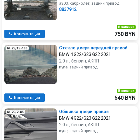
a300, кабриолет, задний привод
8837912
В наличии
750 BYN
Консультация
Стекло двери передней правой
№ 29/19-188
BMW 4 G22/G23 G22 2021
2.0 л., бензин, АКПП
купе, задний привод
В наличии
540 BYN
Консультация
Обшивка двери правой
№ 29/2-85
BMW 4 G22/G23 G22 2021
2.0 л., бензин, АКПП
купе, задний привод