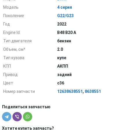
Модель
4 серия
Поколение
G22/G23
Год
2022
Engine Id
B48 B20 A
Тип двигателя
бензин
Объем, см³
2.0
Тип кузова
купе
КПП
АКПП
Привод
задний
Цвет
c36
Номер запчасти
12638638551
,
8638551
Поделиться запчастью
Хотите купить запчасть?