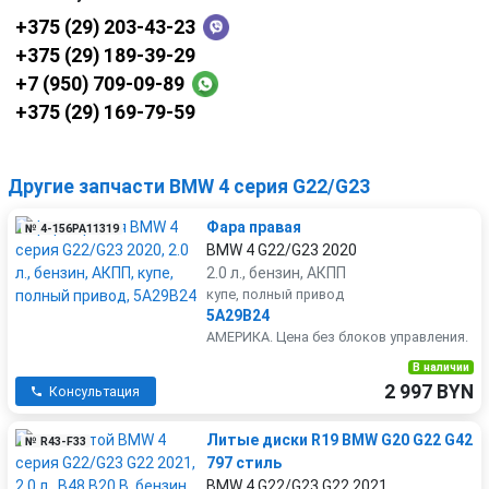
+375 (29) 203-43-23
+375 (29) 189-39-29
+7 (950) 709-09-89
+375 (29) 169-79-59
Другие запчасти BMW 4 серия G22/G23
Фара правая
№ 4-156PA11319
BMW 4 G22/G23 2020
2.0 л., бензин, АКПП
купе, полный привод
5A29B24
АМЕРИКА. Цена без блоков управления.
В наличии
2 997 BYN
Консультация
Литые диски R19 BMW G20 G22 G42
№ R43-F33
797 стиль
BMW 4 G22/G23 G22 2021