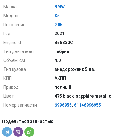
Марка
BMW
Модель
X5
Поколение
G05
Год
2021
Engine Id
B58B30C
Тип двигателя
гибрид
Объем, см³
4.0
Тип кузова
внедорожник 5 дв.
КПП
АКПП
Привод
полный
Цвет
475 black-sapphire metallic
Номер запчасти
6996955
,
61146996955
Поделиться запчастью