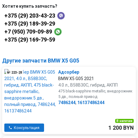
Хотите купить запчасть?
+375 (29) 203-43-23
+375 (29) 189-39-29
+7 (950) 709-09-89
+375 (29) 169-79-59
Другие запчасти BMW X5 G05
Адсорбер
№ 223-28
BMW X5 G05 2021
4.0 л., B58B30C, гибрид, АКПП
475 black-sapphire metallic, внедорожник
5 дв., полный привод
7486244
,
16137486244
В наличии
1 200 BYN
Консультация