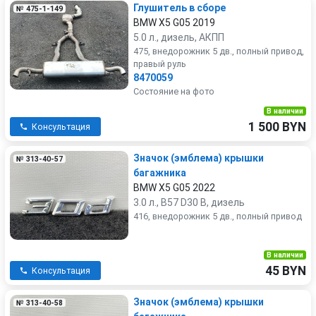
Глушитель в сборе
№ 475-1-149
BMW X5 G05 2019
5.0 л., дизель, АКПП
475, внедорожник 5 дв., полный привод,
правый руль
8470059
Состояние на фото
В наличии
1 500 BYN
Консультация
Значок (эмблема) крышки
№ 313-40-57
багажника
BMW X5 G05 2022
3.0 л., B57 D30 B, дизель
416, внедорожник 5 дв., полный привод
В наличии
45 BYN
Консультация
Значок (эмблема) крышки
№ 313-40-58