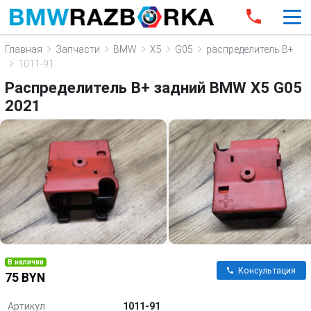
Главная
Запчасти
BMW
X5
G05
распределитель B+
1011-91
Распределитель B+ задний BMW X5 G05
2021
В наличии
Консультация
75 BYN
Артикул
1011-91